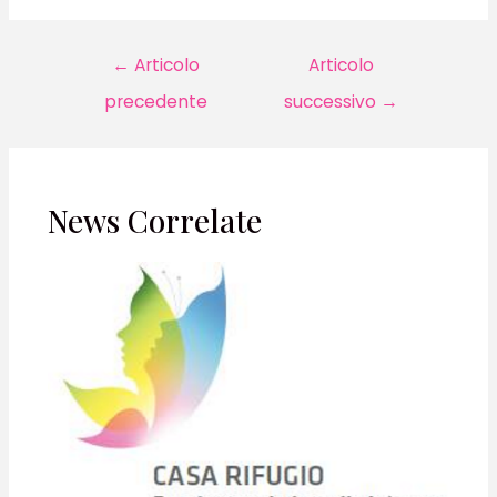
Navigazione
←
Articolo
Articolo
articoli
precedente
successivo
→
News Correlate