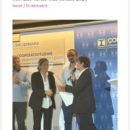
News
/ Di
demetra