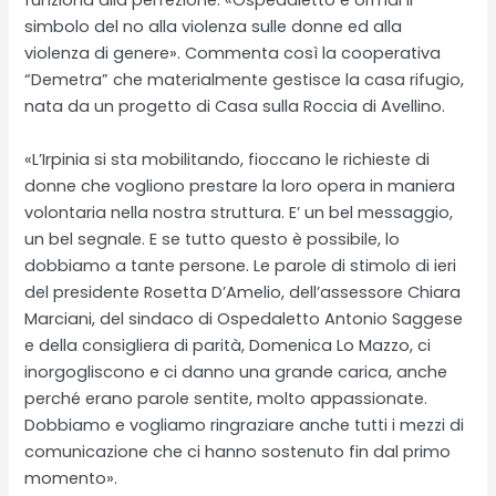
funziona alla perfezione. «Ospedaletto è ormai il
simbolo del no alla violenza sulle donne ed alla
violenza di genere». Commenta così la cooperativa
“Demetra” che materialmente gestisce la casa rifugio,
nata da un progetto di Casa sulla Roccia di Avellino.
«L’Irpinia si sta mobilitando, fioccano le richieste di
donne che vogliono prestare la loro opera in maniera
volontaria nella nostra struttura. E’ un bel messaggio,
un bel segnale. E se tutto questo è possibile, lo
dobbiamo a tante persone. Le parole di stimolo di ieri
del presidente Rosetta D’Amelio, dell’assessore Chiara
Marciani, del sindaco di Ospedaletto Antonio Saggese
e della consigliera di parità, Domenica Lo Mazzo, ci
inorgogliscono e ci danno una grande carica, anche
perché erano parole sentite, molto appassionate.
Dobbiamo e vogliamo ringraziare anche tutti i mezzi di
comunicazione che ci hanno sostenuto fin dal primo
momento».