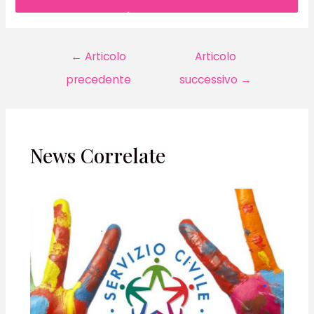
Navigazione
←
Articolo
Articolo
articoli
precedente
successivo
→
News Correlate