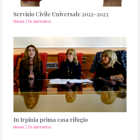
Servizio Civile Universale 2022-2023
News
/ Di
demetra
In Irpinia prima casa rifugio
News
/ Di
demetra