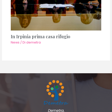
In Irpinia prima casa rifugio
News
/ Di
demetra
Demetra,