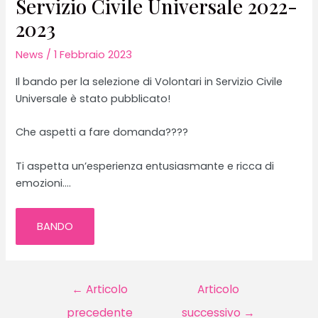
Servizio Civile Universale 2022-
2023
News
/
1 Febbraio 2023
Il bando per la selezione di Volontari in Servizio Civile
Universale è stato pubblicato!
Che aspetti a fare domanda????
Ti aspetta un’esperienza entusiasmante e ricca di
emozioni….
BANDO
Navigazione
←
Articolo
Articolo
articoli
precedente
successivo
→