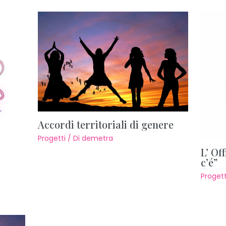
Accordi territoriali di genere
Progetti
/ Di
demetra
L’ Off
c’é”
Progett