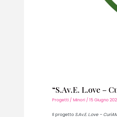
“S.Av.E. L.ove – C
Progetti
/
Minori
/
15 Giugno 20
Il progetto
S.Av.E. L.ove – Curi