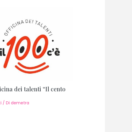
icina dei talenti “Il cento
i
/ Di
demetra